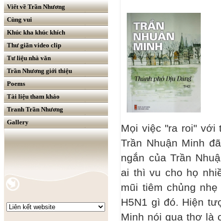
Viết về Trần Nhương
Cùng vui
Khúc kha khúc khích
Thư giãn video clip
Tư liệu nhà văn
Trần Nhương giới thiệu
Poems
Tài liệu tham khảo
Tranh Trần Nhương
Gallery
Mọi việc "ra roi" vớ
Trần Nhuận Minh đã 
ngắn của Trần Nhuậ
ai thì vu cho họ nhi
mũi tiêm chủng nhẹ
H5N1 gì đó. Hiện tư
Minh nói qua thơ là c