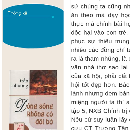
sử chúng ta cũng nh
ăn theo mà dạy học 
thực mà chính bài họ
độc hại vào con trẻ.
phục sự thiếu trung
nhiêu các đồng chí 
ra là tham nhũng, là 
văn nhà thơ sao lại
của xã hội, phải cất
hội tốt đẹp hơn. Bác
lành nhưng đem bánh
miệng người ta thì a
tập 5, NXB Chính trị 
Nếu cứ suy luận lấy 
cựu CT Trương Tấn 