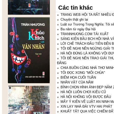
Các tin khác
TRANG WEB HỘI TA RẤT NHIỀU ĐÔ
Chuyện thật ghi lại
Luật sư Trương Trọng Nghĩa: Tôi sẽ
Ba năm từ ngày Đại hội
TRANNHUONG.COM TÁI XUẤT
SÁNG KIẾN BẦU BCH HỘI NHÀ V
LỜI CHÊ TRÁCH ĐẦU TIÊN ĐẾN B
TÔI ĐỀ NGHỊ NÊN NGỪNG GIẢI
HÀ NỘI ĐÚNG LÀ KHÔNG VỘI Đ
TÔI ĐỀ NGHỊ NÊN TRAO GIẢI T
ĐĂNG
CHIA BUỒN CÙNG NHÀ THƠ MIN
TÔI ĐỌC XONG "MỐI CHÚA"
BIẾM HỌA CUỐI TUẦN
NHÂN VẬT CỦA NĂM
BÌNH CHỌN HÌNH ẢNH ĐẸP NĂM 
HÀ NỘI LUÔN CHƠI KIỂU CŨ
HÀ NỘI KHÔNG VỘI ĐƯỢC ĐÂU
MẤY Ý KIẾN VỀ LUẬT AN NINH 
XIN LẠY NHÀ ĐÀI VTV HAI PHÁT
KHUẤT TẤT QUA VIỆC CHIẾM ĐẤ