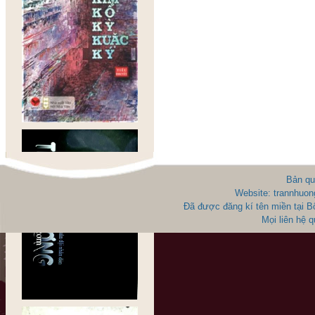
Bản qu
Website: trannhuon
Đã được đăng kí tên miền tại 
Mọi liên hệ 