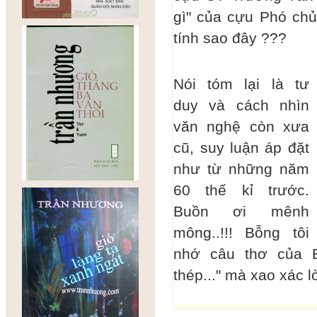
gì" của cựu Phó chủ
tính sao đây ???
Nói tóm lại là tư
duy và cách nhìn
văn nghệ còn xưa
cũ, suy luận áp đặt
như từ những năm
60 thế kỉ trước.
Buồn ơi mênh
mông..!!! Bỗng tôi
nhớ câu thơ của 
thép..." mà xao xác lò