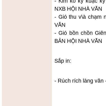
- Kim kổ kỳ kuặc ký 
NXB HỘI NHÀ VĂN
- Gió thu v\à chạm
VĂN
- Gió bồn chồn Giê
BẢN HỘI NHÀ VĂN
Sắp in:
- Rúch rích làng văn 