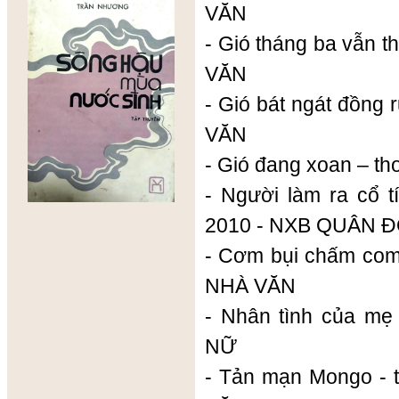
VĂN
- Gió tháng ba vẫn 
VĂN
- Gió bát ngát đồng
VĂN
- Gió đang xoan – t
- Người làm ra cổ t
2010 - NXB QUÂN Đ
- Cơm bụi chấm com 
NHÀ VĂN
- Nhân tình của mẹ
NỮ
- Tản mạn Mongo - 