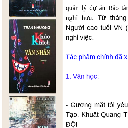
quản lý dự án Bảo t
Từ tháng 
nghỉ hưu.
Người cao tuổi VN 
nghỉ việc.
Tác phẩm chính đã x
1. Văn học:
- Gương mặt tôi yê
Tạo, Khuất Quang T
ĐỘI