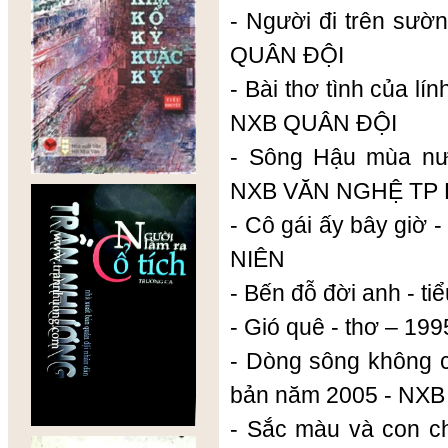
- Người đi trên sườ
QUÂN ĐỘI
- Bài thơ tình của lí
NXB QUÂN ĐỘI
- Sông Hậu mùa nướ
NXB VĂN NGHỆ TP
- Cô gái ấy bây giờ 
NIÊN
- Bến đỗ đời anh - t
- Gió quê - thơ – 1
- Dòng sông không có
bản năm 2005 - NX
- Sắc màu và con c