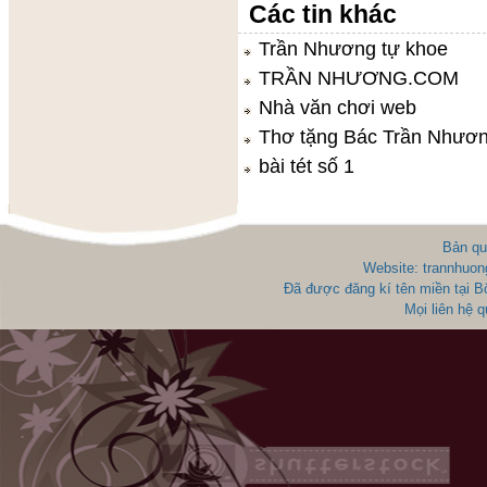
Các tin khác
Trần Nhương tự khoe
TRẦN NHƯƠNG.COM
Nhà văn chơi web
Thơ tặng Bác Trần Nhươ
bài tét số 1
Bản qu
Website: trannhuon
Đã được đăng kí tên miền tại 
Mọi liên hệ 