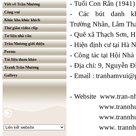
- Tuổi Con Rắn (1941)
Viết về Trần Nhương
Cùng vui
- Các bút danh k
Khúc kha khúc khích
Trường Nhân, Lâm Th
Thư giãn video clip
- Quê xã Thạch Sơn, 
Tư liệu nhà văn
- Hiện định cư tại Hà 
Trần Nhương giới thiệu
Poems
- Công tác tại Hội Nhà
Tài liệu tham khảo
- Địa chỉ: 9, Nguyễn Đ
Tranh Trần Nhương
- Email : tranhamvui@
Gallery
- Website
www.tran-n
www.trannhu
www.trannhuon
www. trannhuo