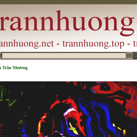
m
h Trần Nhương