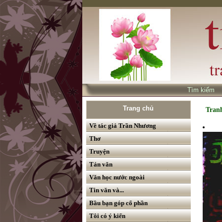
Tìm kiế
Trang chủ
Tran
Về tác giả Trần Nhương
Thơ
Truyện
Tản văn
Văn học nước ngoài
Tin văn và...
Bầu bạn góp cổ phần
Tôi có ý kiến