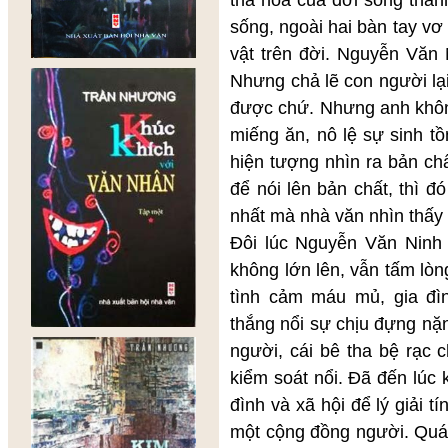
sống, ngoài hai bàn tay v
vật trên đời. Nguyễn Văn
Nhưng chả lẽ con người lạ
được chứ. Nhưng anh không
miếng ăn, nô lệ sự sinh t
hiện tượng nhìn ra bản ch
để nói lên bản chất, thì 
nhất mà nhà văn nhìn thấy 
Đôi lúc Nguyễn Văn Ninh
không lớn lên, vẫn tấm lò
tình cảm máu mủ, gia đì
thắng nổi sự chịu đựng nặ
người, cái bê tha bệ rạc 
kiểm soát nổi. Đã đến lúc 
đình và xã hội để lý giải 
một cộng đồng người. Quá k