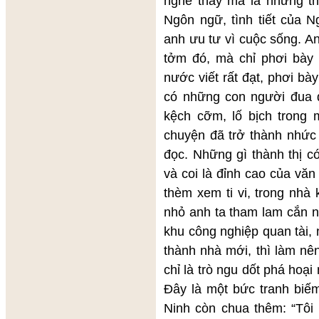
nghe thấy mà là những th
Ngôn ngữ, tình tiết của 
anh ưu tư vì cuộc sống. A
tởm đó, mà chỉ phơi bày n
nước viết rất đạt, phơi bày
có những con người đua đ
kệch cỡm, lố bịch trong 
chuyện đã trở thành nhức
đọc. Những gì thành thị 
và coi là đỉnh cao của văn
thèm xem ti vi, trong nhà
nhỏ anh ta tham lam cắn n
khu công nghiệp quan tài, 
thành nhà mới, thì làm nê
chỉ là trò ngu dốt phá hoại
Đây là một bức tranh biế
Ninh còn chua thêm: “Tôi 