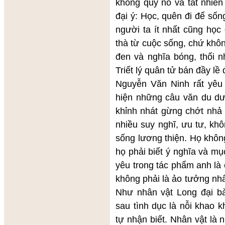
không quý nó và tất nhiên
đại ý: Học, quên đi để số
người ta ít nhất cũng học
thà từ cuộc sống, chứ khôn
đen và nghĩa bóng, thối 
Triết lý quân tử bán đầy lề
Nguyễn Văn Ninh rất yêu 
hiện những câu văn du dư
khỉnh nhát gừng chớt nhả
nhiều suy nghĩ, ưu tư, kh
sống lương thiện. Họ không
họ phải biết ý nghĩa và m
yêu trong tác phẩm anh là c
không phải là ảo tưởng nhấ
Như nhân vật Long đại b
sau tình dục là nỗi khao kh
tự nhận biết. Nhân vật là