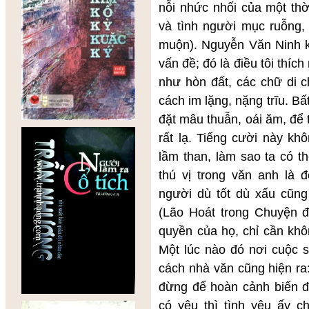
nỗi nhức nhối của một thờ
và tình người mục ruỗng, 
muộn). Nguyễn Văn Ninh kh
vấn đề; đó là điều tôi thíc
như hòn đất, các chữ di 
cách im lặng, nặng trĩu. B
đặt mâu thuẫn, oái ăm, để t
rất lạ. Tiếng cười này kh
lầm than, làm sao ta có 
thú vị trong văn anh là
người dù tốt dù xấu cũn
(Lão Hoát trong Chuyện đ
quyền của họ, chỉ cần khô
Một lúc nào đó nơi cuộc 
cách nhà văn cũng hiện ra
đừng để hoàn cảnh biến đổ
có yêu thì tình yêu ấy c