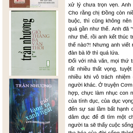
xử lý chưa trọn vẹn. Anh
Cho rằng chị Đồng còn niề
buộc, thì cũng không nên
quá gần như thế. Anh đã “
như thế, rồi anh kết thúc 
thế nào?! Nhưng anh viết 
đàn bà lỡ thì quá lứa.
Đối với nhà văn, mọi thứ 
rất nhiều thất vọng, tuy
nhiều khi vô trách nhiệm
người khác. Ở truyện Cơm 
hợp, chực làm nhục con 
của tính dục, của dục vọn
đến sự sai lầm bất hạnh 
dâm dục để đi tìm một c
người ta sẽ thấy cuộc sốn
tha hóa của đời sống thành