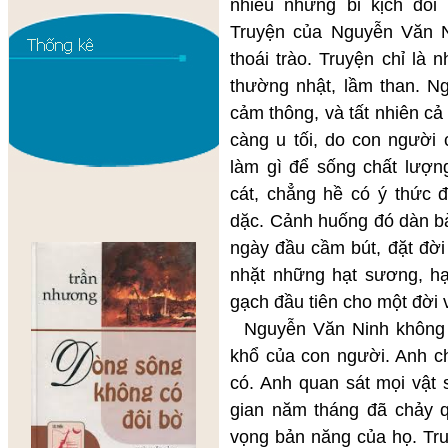
nhiều những bi kịch đói
Truyện của Nguyễn Văn N
thoái trào. Truyện chỉ là
thường nhật, lầm than. Ng
cảm thông, và tất nhiên cả
càng u tối, do con người
làm gì để sống chất lượn
cát, chẳng hề có ý thức 
dặc. Cảnh huống đó dàn b
ngày đầu cầm bút, đặt đời
nhặt những hạt sương, hạ
gạch đầu tiên cho một đời 
Nguyễn Văn Ninh không m
khổ của con người. Anh c
có. Anh quan sát mọi vật 
gian năm tháng đã chảy q
vọng bản năng của họ. Tru