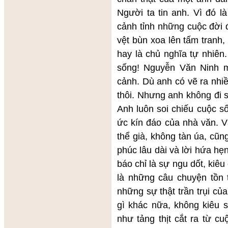
Người ta tin anh. Vì đó l
cảnh tỉnh những cuộc đời 
vệt bùn xoa lên tấm tranh,
hay là chủ nghĩa tự nhiên.
sống! Nguyễn Văn Ninh m
cảnh. Dù anh có vẽ ra nhiề
thôi. Nhưng anh không đi 
Anh luôn soi chiếu cuộc s
ức kín đáo của nhà văn. V
thể già, không tàn úa, cũn
phúc lâu dài và lời hứa h
báo chỉ là sự ngu dốt, kiê
là những câu chuyện tồn t
những sự thật trần trụi củ
gì khác nữa, không kiêu 
như tảng thịt cắt ra từ c