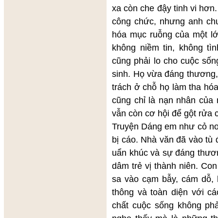
xa còn che đậy tinh vi hơ
công chức, nhưng anh ch
hóa mục ruỗng của một lớ
không niềm tin, không tì
cũng phải lo cho cuộc số
sinh. Họ vừa đáng thương
trách ở chỗ họ làm tha hó
cũng chỉ là nạn nhân của
vẫn còn cơ hội để gột rửa 
Truyện Dáng em như cỏ non
bị cáo. Nhà văn đã vào tù 
uẩn khúc và sự đáng thươ
dâm trẻ vị thành niên. Co
sa vào cạm bẫy, cám dỗ, b
thông và toàn diện với c
chất cuộc sống không phả