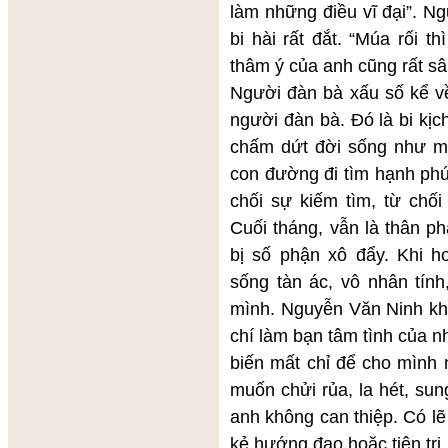
làm những điều vĩ đại”. N
bi hài rất đắt. “Múa rối 
thâm ý của anh cũng rất sâ
Người đàn bà xấu số kể về
người đàn bà. Đó là bi kị
chấm dứt đời sống như mộ
con đường đi tìm hạnh phú
chối sự kiếm tìm, từ chối
Cuối tháng, vẫn là thân p
bị số phận xô đẩy. Khi h
sống tàn ác, vô nhân tính
mình. Nguyễn Văn Ninh k
chí làm bạn tâm tình của 
biến mất chỉ để cho mình 
muốn chửi rủa, la hét, su
anh không can thiệp. Có lẽ
kẻ hướng đạo hoặc tiên tri.