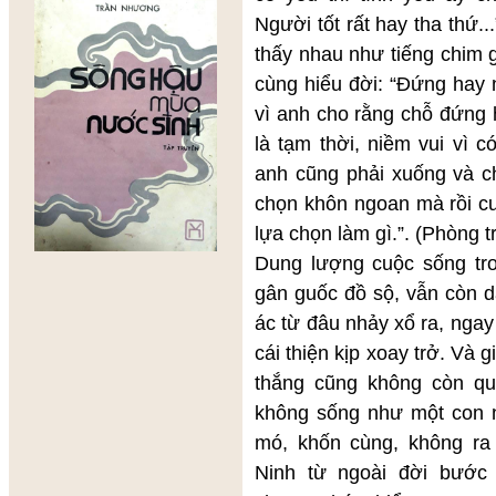
Người tốt rất hay tha thứ.
thấy nhau như tiếng chim 
cùng hiểu đời: “Đứng hay 
vì anh cho rằng chỗ đứng 
là tạm thời, niềm vui vì 
anh cũng phải xuống và ch
chọn khôn ngoan mà rồi cu
lựa chọn làm gì.”. (Phòng t
Dung lượng cuộc sống tr
gân guốc đồ sộ, vẫn còn dà
ác từ đâu nhảy xổ ra, ngay
cái thiện kịp xoay trở. Và 
thắng cũng không còn qu
không sống như một con 
mó, khốn cùng, không ra
Ninh từ ngoài đời bước 