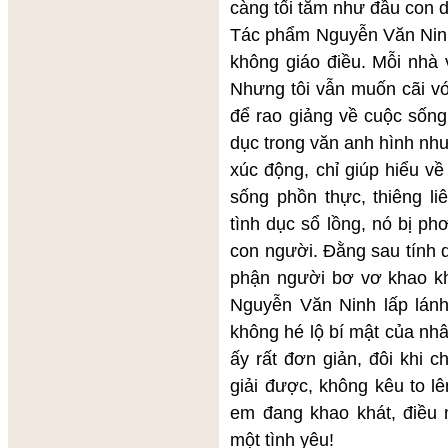
càng tối tăm như đầu con d
Tác phẩm Nguyễn Văn Ninh
không giáo điều. Mỗi nhà 
Nhưng tôi vẫn muốn cãi vớ
để rao giảng về cuộc sống
dục trong văn anh hình như
xúc động, chỉ giúp hiểu về
sống phồn thực, thiêng li
tình dục sổ lồng, nó bị ph
con người. Đằng sau tính d
phận người bơ vơ khao kh
Nguyễn Văn Ninh lấp lánh 
không hé lộ bí mật của nh
ấy rất đơn giản, đôi khi ch
giải được, không kêu to l
em đang khao khát, điều
một tình yêu!