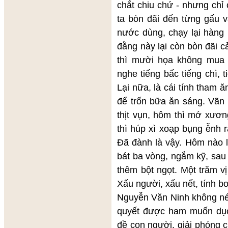
chắt chiu chứ - nhưng chỉ 
ta bòn đãi đến từng gấu v
nước dùng, chạy lại hàng 
đằng này lại còn bòn đãi c
thì mười họa không mua c
nghe tiếng bấc tiếng chì, 
Lại nữa, là cái tính tham 
để trốn bữa ăn sáng. Vãn
thịt vụn, hôm thì mớ xươ
thì húp xì xoạp bụng ễnh r
Đã đành là vậy. Hôm nào l
bát ba vòng, ngắm kỹ, sau
thêm bột ngọt. Một trăm v
Xấu người, xấu nết, tính b
Nguyễn Văn Ninh không né 
quyết được ham muốn dục
đề con người, giải phóng 