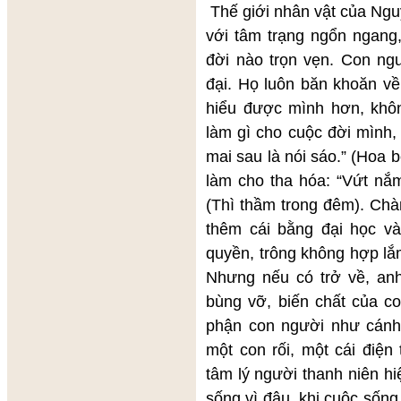
Thế giới nhân vật của Ng
với tâm trạng ngổn ngang,
đời nào trọn vẹn. Con ngư
đại. Họ luôn băn khoăn về
hiểu được mình hơn, khô
làm gì cho cuộc đời mình,
mai sau là nói sáo.” (Hoa 
làm cho tha hóa: “Vứt nắm
(Thì thầm trong đêm). Chà
thêm cái bằng đại học và
quyền, trông không hợp lắm
Nhưng nếu có trở về, anh
bùng vỡ, biến chất của co
phận con người như cánh 
một con rối, một cái điện
tâm lý người thanh niên hiệ
sống vì đâu, khi cuộc sống