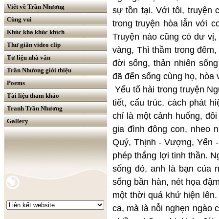
Viết về Trần Nhương
sự tồn tại. Với tôi, truyện
Cùng vui
trong truyện hòa lẫn với c
Khúc kha khúc khích
Truyện nào cũng có dư vị
Thư giãn video clip
vàng, Thì thầm trong đêm, 
Tư liệu nhà văn
đời sống, thản nhiên sốn
Trần Nhương giới thiệu
đã đến sống cùng họ, hòa
Poems
Yếu tố hài trong truyện Ng
Tài liệu tham khảo
tiết, cấu trúc, cách phát 
Tranh Trần Nhương
chỉ là một cảnh huống, đôi
Gallery
gia đình đông con, nheo n
Quý, Thịnh - Vượng, Yến - O
phép thắng lợi tinh thần. 
sống đó, anh là bạn của n
sống bần hàn, nét họa đậm
một thời quá khứ hiện lên
ca, mà là nỗi nghẹn ngào 