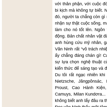
với thân phận, với cuộc đ
bi kịch mà không tự biết.
đó, người ta chẳng còn gì
nhận sự thật cuộc sống, m
làm cho nó tốt lên. Ngôn 
động. Bản chất nhân vật 
anh hùng cứu mỹ nhân, ga
Văn Ninh rất “vô trách nhi
ấy chẳng đáng chán gì! Cá
sự lựa chọn nghệ thuật củ
kiến thức để sáng tạo và 
Du tôi rất ngạc nhiên khi
Nietzsche, Jăngpônsác,
Proust, Cao Hành Kiện
Camuys, Milan Kundơra... 
không biết anh lấy đâu ra t
Đọc văn Ninh thấy một tâm 