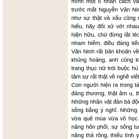
mình một tí nhân cách và
trước mắt Nguyễn Văn Nin
như sự thật và xấu cũng n
hiểu, hãy đối xử với nh
hiện hữu, chứ đừng lắt lé
nham hiểm, điều đáng tiế
Văn Ninh rất băn khoăn về
khủng hoảng, anh cũng k
trang thục nữ trói buộc h
tâm sự rất thật về nghề viế
Con người hiện ra trong t
đáng thương, thật âm u, t
Những nhân vật đàn bà độc
sống bằng ý nghĩ. Những 
vừa quê mùa vừa vô học. Ẩ
năng hôn phối, sự sống t
năng thả rông, thiếu tình 