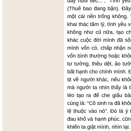
đầy nuối tiếc...”, “Tình yê
(Thuê bao đang bận). Đây 
một cái nền trống không.
khai thác tâm lý, tình yêu
không như cũ nữa, tạo ch
khác cuộc đời mình đã sốn
mình vốn có, chấp nhận nó
vốn bình thường hoặc khô
tư tưởng, thêu dệt, ảo tư
bất hạnh cho chính mình. 
tịt về người khác, nếu kh
mà người ta nhìn thấy là
léo tạo ra để che giấu bả
cùng là: “Cô sinh ra đã khô
lệ thuộc vào nó”. Đó là 
đau khổ và hạnh phúc, cũn
khiến ta giật mình, nhìn lại.