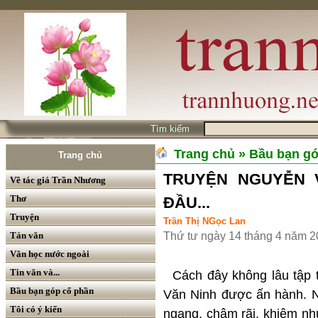
Tìm kiếm
Trang chủ
» Bầu bạn g
Trang chủ
TRUYỆN NGUYỄN V
Về tác giả Trần Nhương
Thơ
ĐẦU...
Truyện
Trần Thị NGọc Lan
Tản văn
Thứ tư ngày 14 tháng 4 năm 
Văn học nước ngoài
Tin văn và...
Cách đây không lâu tập 
Bầu bạn góp cổ phần
Văn Ninh được ấn hành. N
Tôi có ý kiến
ngang, chậm rãi, khiêm nh