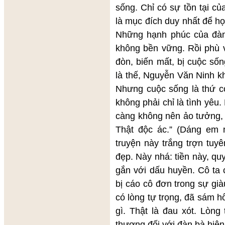
sống. Chỉ có sự tồn tại của
là mục đích duy nhất để họ
Những hạnh phúc của đàn
không bền vững. Rồi phù 
đòn, biến mất, bị cuộc số
là thế, Nguyễn Văn Ninh k
Nhưng cuộc sống là thứ c
không phải chỉ là tình yêu
càng không nên ảo tưởng, h
Thật độc ác.” (Dáng em 
truyện này trắng trợn tuy
đẹp. Này nhá: tiền này, qu
gắn với dấu huyền. Cô ta 
bị cáo cô đơn trong sự giàu
có lòng tự trọng, đã sám h
gì. Thật là đau xót. Lòng
thương đối với đàn bà hiện 