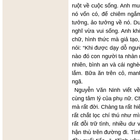
ruột về cuộc sống. Anh m
nó vốn có, để chiêm ngắm
tưởng, ảo tưởng về nó. 
nghĩ vừa vui sống. Anh kh
chữ, hình thức mà giả tạo,
nói: “Khi được dạy dỗ ngườ
nào đó con người ta nhàn n
nhiên, bình an và cái ngh
lắm. Bữa ăn trên cỏ, ma
ngã.
Nguyễn Văn Ninh viết về 
cùng tâm lý của phụ nữ. C
mà rất đời. Chàng ta rất hi
rất chắt lọc chí thú như m
rất đỗi trữ tình, nhiều dư
hận thù trên đường đi. T